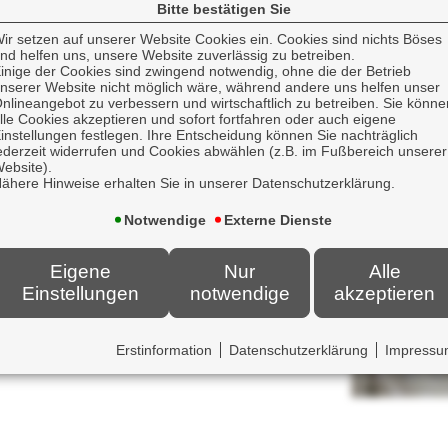
Bitte bestätigen Sie
ir setzen auf unserer Website Cookies ein. Cookies sind nichts Böses
nd helfen uns, unsere Website zuverlässig zu betreiben.
inige der Cookies sind zwingend notwendig, ohne die der Betrieb
nserer Website nicht möglich wäre, während andere uns helfen unser
nlineangebot zu verbessern und wirtschaftlich zu betreiben. Sie könne
lle Cookies akzeptieren und sofort fortfahren oder auch eigene
instellungen festlegen. Ihre Entscheidung können Sie nachträglich
ederzeit widerrufen und Cookies abwählen (z.B. im Fußbereich unserer
ebsite).
ähere Hinweise erhalten Sie in unserer Datenschutzerklärung.
Notwendige
Externe Dienste
Eigene
Nur
Alle
Einstellungen
notwendige
akzeptieren
Erstinformation
Datenschutzerklärung
Impress